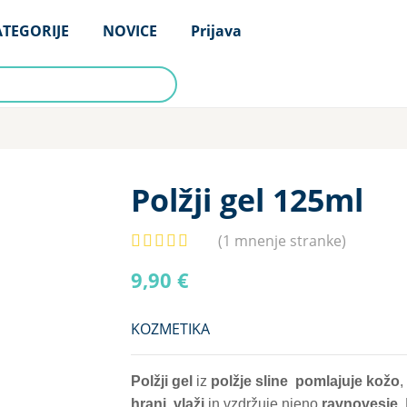
TEGORIJE
NOVICE
Prijava
TEGORIJE
NOVICE
Prijava
Polžji gel 125ml
(
1
mnenje stranke)
9,90
€
KOZMETIKA
Polžji gel
iz
polžje sline
pomlajuje kožo
,
hrani
,
vlaži
in vzdržuje njeno
ravnovesje
.