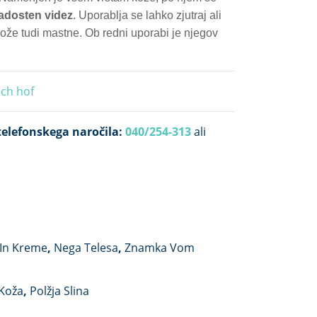
adosten videz
.
Uporablja se lahko zjutraj ali
kože tudi mastne. Ob redni uporabi je njegov
ch hof
elefonskega naročila:
040/254-313
ali
i In Kreme
,
Nega Telesa
,
Znamka Vom
 Koža
,
Polžja Slina