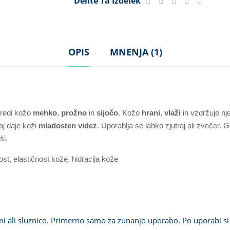
Delite Ta Izdelek
OPIS
MNENJA (1)
aredi kožo
mehko
,
prožno
in
sijočo
. Kožo
hrani
,
vlaži
in vzdržuje n
j daje koži
mladosten videz
.
Uporablja se lahko zjutraj ali zvečer. 
ši.
st, elastičnost kože, hidracija kože
i ali sluznico.
Primerno samo za zunanjo uporabo. Po uporabi si 