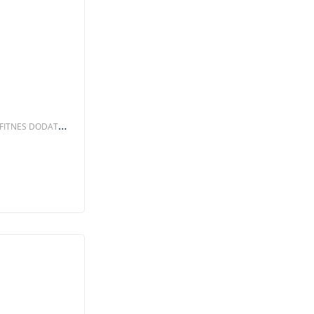
,
FITNES DODATKI
,
I SISTEM
KOŽA
,
,
I
NEGA TELESA
,
IBIRSKI IZDELKI
,
OLOVILA