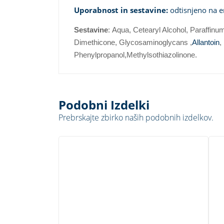
Uporabnost in sestavine:
odtisnjeno na e
Sestavine
: Aqua, Cetearyl Alcohol, Paraffinum
Dimethicone, Glycosaminoglycans ,
Allantoin
,
Phenylpropanol,Methylsothiazolinone.
Podobni Izdelki
Prebrskajte zbirko naših podobnih izdelkov.