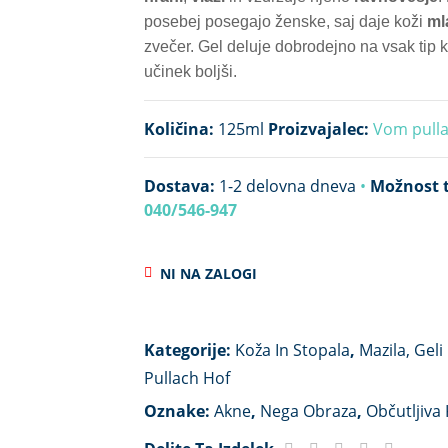
posebej posegajo ženske, saj daje koži
ml
zvečer. Gel deluje dobrodejno na vsak tip 
učinek boljši.
Količina:
125ml
Proizvajalec:
Vom pulla
Dostava:
1-2 delovna dneva
•
Možnost t
040/546-947
NI NA ZALOGI
Kategorije:
Koža In Stopala
,
Mazila, Gel
Pullach Hof
Oznake:
Akne
,
Nega Obraza
,
Občutljiva