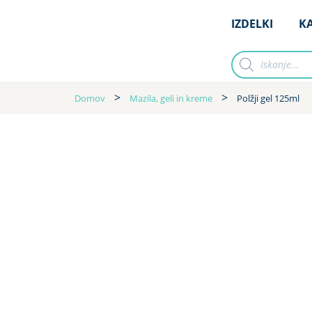
IZDELKI
KA
Domov
Mazila, geli in kreme
Polžji gel 125ml
IZDELKI
KA