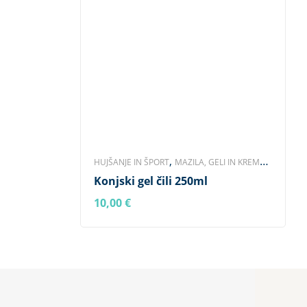
,
,
HUJŠANJE IN ŠPORT
MAZILA, GELI IN KREME
,
Konjski gel čili 250ml
SKLEPI, OKOSTJE, MIŠICE
SRCE, OŽILJE IN
,
,
PREKRVAVITEV
ŽIVČEVJE IN TKIVA
ZNAMKA
10,00
€
V KOŠARICO
NATURHOFF