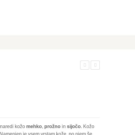
gnji
ačji
čev
gel
balz
600
am
ml
250
ml
 naredi kožo
mehko
,
prožno
in
sijočo
. Kožo
Namenjen je vsem vrstam kože, po njem še