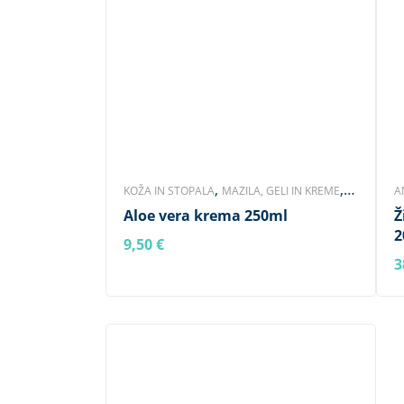
,
,
KOŽA IN STOPALA
MAZILA, GELI IN KREME
A
,
Aloe vera krema 250ml
Ž
NEGA TELESA
ZNAMKA VOM PULLACH HOF
K
2
N
9,50
€
BERI DALJE
3
B
I
D
S
V