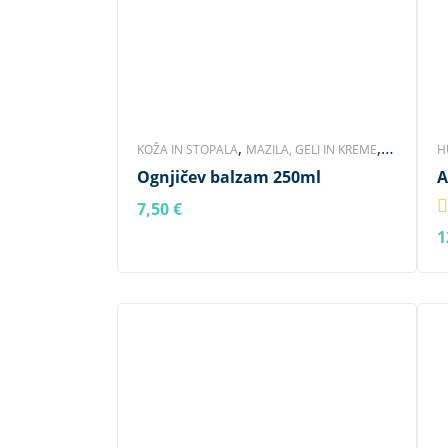
,
,
KOŽA IN STOPALA
MAZILA, GELI IN KREME
H
,
Ognjičev balzam 250ml
A
NEGA TELESA
ZNAMKA HERBAMEDICUS
M
S
7,50
€
V KOŠARICO
1
V