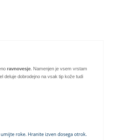
jeno
ravnovesje
.
Namenjen je vsem vrstam
Gel deluje dobrodejno na vsak tip kože tudi
umijte roke.
Hranite izven dosega otrok.