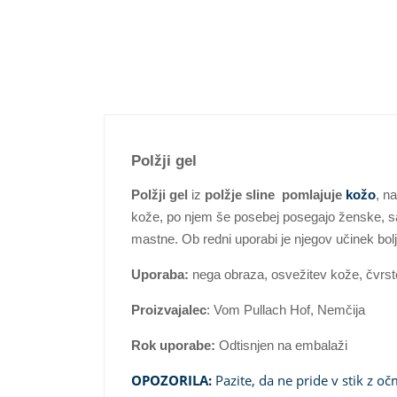
Polžji gel
Polžji gel
iz
polžje sline
pomlajuje
kožo
, n
kože, po njem še posebej posegajo ženske, sa
mastne. Ob redni uporabi je njegov učinek bolj
Uporaba:
nega obraza, osvežitev kože, čvrsto
Proizvajalec
: Vom Pullach Hof, Nemčija
Rok uporabe:
Odtisnjen na embalaži
OPOZORILA:
Pazite, da ne pride v stik z očm