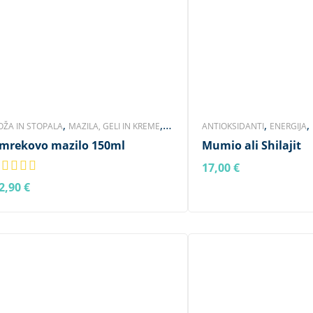
,
,
,
,
OŽA IN STOPALA
MAZILA, GELI IN KREME
ANTIOKSIDANTI
ENERGIJA
,
,
mrekovo mazilo 150ml
Mumio ali Shilajit
EGA TELESA
SLOVENSKI IZDELKI
HUJŠANJE IN ŠPORT
IMUNSK
,
IN STOPALA
LASJE IN NOHT
17,00
€
V KOŠARICO
,
PREHRANSKA DOPOLNILA
S
2,90
€
ERI DALJE
,
SKLEPI, OKOSTJE, MIŠICE
SP
ŽIVČEVJE IN TKIVA