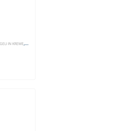
,
GELI IN KREME
M PULLACH HOF