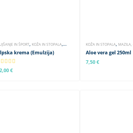
,
,
,
UJŠANJE IN ŠPORT
KOŽA IN STOPALA
KOŽA IN STOPALA
MAZILA, 
,
,
,
lpska krema (Emulzija)
Aloe vera gel 250ml
AZILA, GELI IN KREME
NEGA TELESA
NEGA TELESA
ZNAMKA VO
,
KLEPI, OKOSTJE, MIŠICE
ŽIVČEVJE IN TKIVA
7,50
€
V KOŠARICO
2,00
€
 KOŠARICO