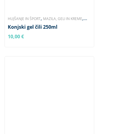
,
,
HUJŠANJE IN ŠPORT
MAZILA, GELI IN KREME
,
Konjski gel čili 250ml
SKLEPI, OKOSTJE, MIŠICE
SRCE, OŽILJE IN
,
,
PREKRVAVITEV
ŽIVČEVJE IN TKIVA
ZNAMKA
10,00
€
NATURHOFF