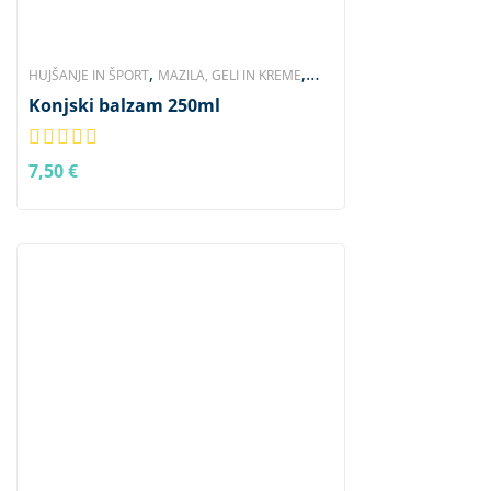
,
,
HUJŠANJE IN ŠPORT
MAZILA, GELI IN KREME
,
,
Konjski balzam 250ml
NEGA TELESA
SKLEPI, OKOSTJE, MIŠICE
ZNAMKA NATURHOFF
7,50
€