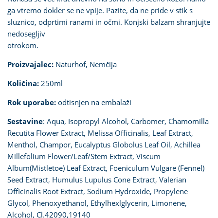
ga vtremo dokler se ne vpije. Pazite, da ne pride v stik s
sluznico, odprtimi ranami in očmi. Konjski balzam shranjujte
nedosegljiv
otrokom.
Proizvajalec:
Naturhof, Nemčija
Količina:
250ml
Rok uporabe:
odtisnjen na embalaži
Sestavine
: Aqua, Isopropyl Alcohol, Carbomer, Chamomilla
Recutita Flower Extract, Melissa Officinalis, Leaf Extract,
Menthol, Champor,
Eucalyptus Globolus Leaf Oil,
Achillea
Millefolium Flower/Leaf/Stem Extract, Viscum
Album(Mistletoe) Leaf Extract, Foeniculum Vulgare (Fennel)
Seed Extract, Humulus Lupulus Cone Extract, Valerian
Officinalis Root Extract, Sodium Hydroxide, Propylene
Glycol, Phenoxyethanol, Ethylhexlglycerin, Limonene,
Alcohol, Cl.42090,19140