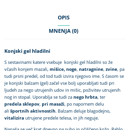
OPIS
MNENJA (0)
Konjski gel hladilni
S sestavinami katere vsebuje konjski gel hladilni so že
včasih konjem mazali,
mišice
, noge
,
natragnine
,
zvine
, pa
tudi prsni predel, od tod tudi izvira njegovo ime. S časom se
je konjski balzam (gel) začel vse bolj uporabljati tudi pri
ljudeh za nego utrujenih udov in mišic, poživitev utrujenih
nog in stopal. Uporablja se tudi za
nego
hrbta
, ter
predela sklepov
,
pri masaži
, po napornem delu
ali
športnih aktivnostih
. Balzam deluje blagodejno,
vitalizira
utrujene predele telesa, in jih neguje.
Nanaša se več krat dnevno na suho in očiščeno kožo. Rahlo