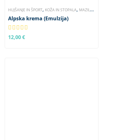
,
,
HUJŠANJE IN ŠPORT
KOŽA IN STOPALA
MAZILA,
,
,
Alpska krema (Emulzija)
GELI IN KREME
NEGA TELESA
SKLEPI, OKOSTJE,
,
MIŠICE
ŽIVČEVJE IN TKIVA
12,00
€