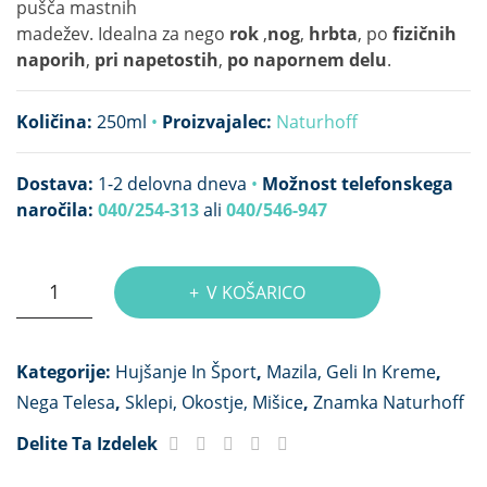
pušča mastnih
250
madežev. Idealna za nego
rok
,
nog
,
hrbta
, po
fizičnih
ml
naporih
,
pri napetostih
,
po napornem delu
.
Količina:
250ml
•
Proizvajalec:
Naturhoff
Dostava:
1-2 delovna dneva
•
Možnost telefonskega
naročila:
040/254-313
ali
040/546-947
Konjski
V KOŠARICO
gel
hladilni
Kategorije:
Hujšanje In Šport
,
Mazila, Geli In Kreme
,
količina
Nega Telesa
,
Sklepi, Okostje, Mišice
,
Znamka Naturhoff
Delite Ta Izdelek