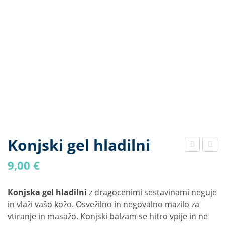
Konjski gel hladilni
alza
šva
9,00
€
m
gan
iz
da
Konjska gel hladilni
z dragocenimi sestavinami neguje
ogn
in vlaži vašo kožo. Osvežilno in negovalno mazilo za
jiča
vtiranje in masažo. Konjski balzam se hitro vpije in ne