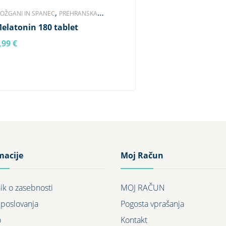
,
OŽGANI IN SPANEC
PREHRANSKA
,
elatonin 180 tablet
OPOLNILA
ZNAMKA OSTROVIT
,99
€
ERI DALJE
macije
Moj Račun
nik o zasebnosti
MOJ RAČUN
 poslovanja
Pogosta vprašanja
o
Kontakt