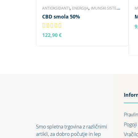
,
,
,
ANTIOKSIDANTI
ENERGIJA
IMUNSKI SISTEM
M
,
,
CBD smola 50%
M
KONOPLJINI IZDELKI
KOŽA IN STOPALA
D
,
,
MOŽGANI IN SPANEC
NEGA TELESA
9
B
,
,
PREBAVA IN RAZSTRUPLJANJE
SEČILA
122,90
€
V KOŠARICO
,
,
SLOVENSKI IZDELKI
SPOLOVILA
ŽIVČEVJE IN
,
TKIVA
ZNAMKA HEMPIKA
Infor
Pravil
Pogoji
Smo spletna trgovina z različnimi
artikli, za dobro počutje in lep
Vračil