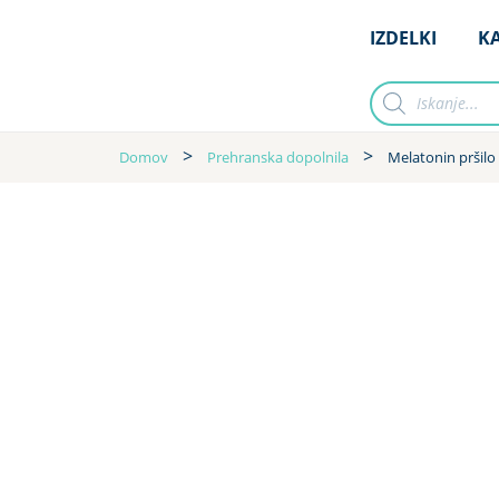
IZDELKI
KA
Domov
Prehranska dopolnila
Melatonin pršilo 
IZDELKI
KA