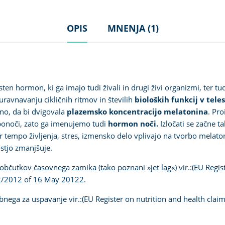
OPIS
MNENJA (1)
asten
hormon
, ki ga imajo tudi živali in drugi živi organizmi, te
ravnavanju cikličnih ritmov in številih
bioloških funkcij v tele
ano, da bi dvigovala
plazemsko koncentracijo melatonina
. Pr
a ponoči, zato ga imenujemo tudi
hormon noči.
Izločati se začne t
r tempo življenja, stres, izmensko delo vplivajo na tvorbo melatoni
ostjo zmanjšuje.
občutkov časovnega zamika (tako poznani »jet lag«) vir.:(EU Regis
2/2012 of 16 May 20122.
bnega za uspavanje vir.:(EU Register on nutrition and health cla