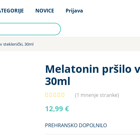
TEGORIJE
NOVICE
Prijava
v steklenički, 30ml
TEGORIJE
NOVICE
Prijava
Melatonin pršilo v
30ml
(
1
mnenje stranke)
12,99
€
PREHRANSKO DOPOLNILO