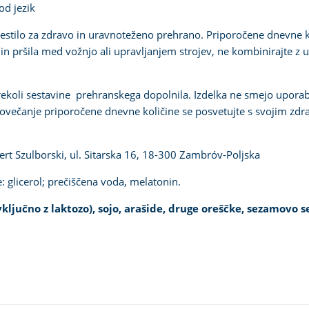
od jezik
stilo za zdravo in uravnoteženo prehrano. Priporočene dnevne 
in pršila med vožnjo ali upravljanjem strojev, ne kombinirajte z u
erekoli sestavine prehranskega dopolnila. Izdelka ne smejo uporabl
ovečanje priporočene dnevne količine se posvetujte s svojim zdra
ert Szulborski, ul. Sitarska 16, 18-300 Zambróv-Poljska
: glicerol; prečiščena voda, melatonin.
ljučno z laktozo), sojo, arašide, druge oreščke, sezamovo sem