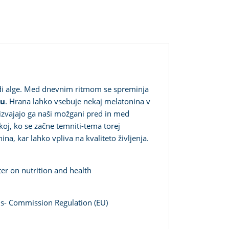
r tudi alge. Med dnevnim ritmom se spreminja
su
. Hrana lahko vsebuje nekaj melatonina v
oizvajajo ga naši možgani pred in med
akoj, ko se začne temniti-tema torej
na, kar lahko vpliva na kvaliteto življenja.
ter on nutrition and health
ims- Commission Regulation (EU)