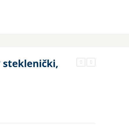
 steklenički,
ors
ela
ki
vrb
Kol
a
age
tink
n
tura
102
50
0m
ml
g,