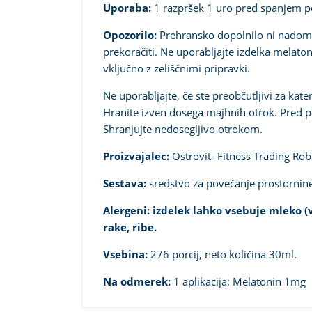
Uporaba:
1 razpršek 1 uro pred spanjem p
Opozorilo:
Prehransko dopolnilo ni nadome
prekoračiti. Ne uporabljajte izdelka melaton
vključno z zeliščnimi pripravki.
Ne uporabljajte, če ste preobčutljivi za kat
Hranite izven dosega majhnih otrok. Pred p
Shranjujte nedosegljivo otrokom.
Proizvajalec:
Ostrovit- Fitness Trading Rob
Sestava:
sredstvo za povečanje prostornine
Alergeni
:
izdelek lahko vsebuje mleko (vk
rake, ribe.
Vsebina:
276 porcij, neto količina 30ml.
Na odmerek:
1 aplikacija: Melatonin 1mg