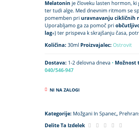
Melatonin
je človeku lasten
hormon
, ki
ter tudi alge.
Med dnevnim ritmom se spre
pomemben pri
uravnavanju cikličnih 
Uporabljamo ga za pomoč pri
občutljiv
lag
«) ter prispeva k skrajšanju časa, po
Količina:
30ml
Proizvajalec:
Ostrovit
Dostava:
1-2 delovna dneva
•
Možnost t
040/546-947
NI NA ZALOGI
Kategorije:
Možgani In Spanec
,
Prehran
Delite Ta Izdelek