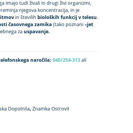
 ga imajo tudi živali in drugi živi organizmi,
90
minja njegova koncentracija, in je
kap
ritmov
in številih
bioloških funkcij v telesu
.
sul
osti časovnega zamika
(tako poznani »
jet
trebnega za
uspavanje.
elefonskega naročila:
040/254-313
ali
ska Dopolnila
,
Znamka Ostrovit