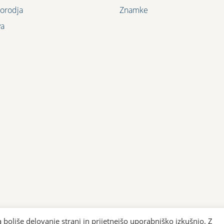
orodja
Znamke
va
 boljše delovanje strani in prijetnejšo uporabniško izkušnjo. Z