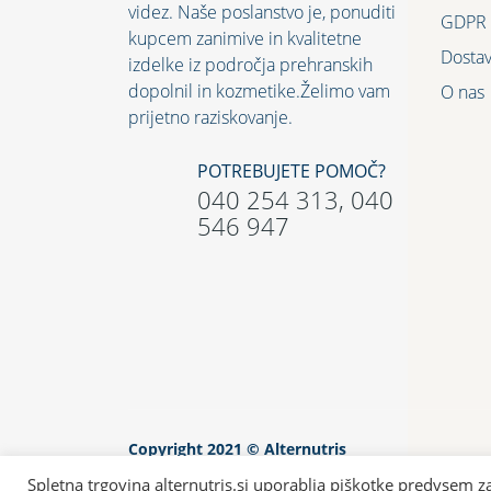
videz. Naše poslanstvo je, ponuditi
GDPR 
kupcem zanimive in kvalitetne
Dosta
izdelke iz področja prehranskih
dopolnil in kozmetike.Želimo vam
O nas
prijetno raziskovanje.
POTREBUJETE POMOČ?
040 254 313, 040
546 947
Copyright 2021 © Alternutris
Spletna trgovina alternutris.si uporablja piškotke predvsem za