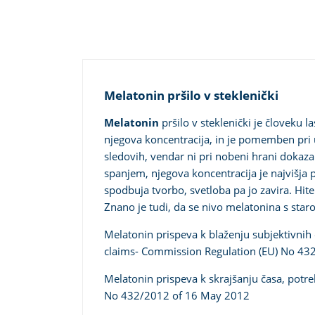
Melatonin pršilo v steklenički
Melatonin
pršilo v steklenički je človeku l
njegova koncentracija, in je pomemben pri u
sledovih, vendar ni pri nobeni hrani dokaz
spanjem
, njegova koncentracija je najvišj
spodbuja tvorbo, svetloba pa jo zavira. Hite
Znano je tudi, da se nivo melatonina s star
Melatonin prispeva k blaženju subjektivnih 
claims- Commission Regulation (EU) No 43
Melatonin prispeva k skrajšanju časa, potre
No 432/2012 of 16 May 2012